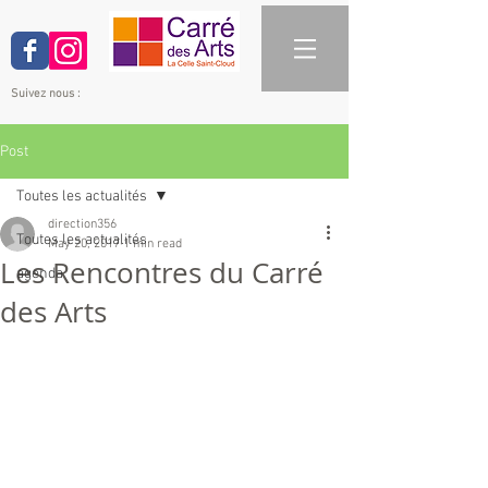
Suivez nous :
Post
Toutes les actualités
direction356
Toutes les actualités
May 20, 2017
1 min read
Les Rencontres du Carré
agenda
des Arts