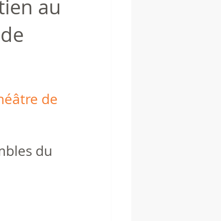
tien au
 de
éâtre de 
mbles du 