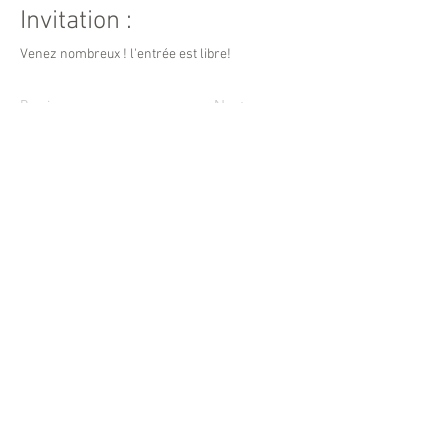
Invitation :
Venez nombreux ! l'entrée est libre!
Previous
Next
© 2017 par Carré des Arts.
Mentions légales
CARRÉ DES ARTS
6, avenue Yves Levallois