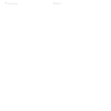
Previous
Next
© 2017 par Carré des Arts.
Mentions légales
CARRÉ DES ARTS
6, avenue Yves Levallois