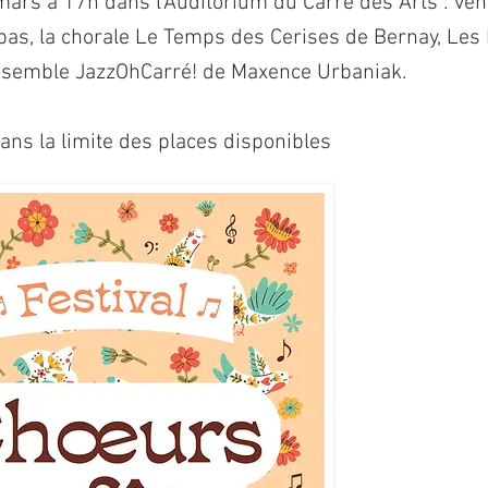
ars à 17h dans l’Auditorium du Carré des Arts : ven
 pas, la chorale Le Temps des Cerises de Bernay, Les 
ensemble JazzOhCarré! de Maxence Urbaniak.
dans la limite des places disponibles