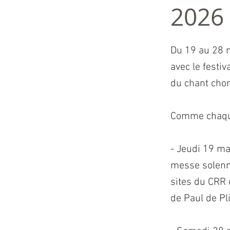
2026
Du 19 au 28 
avec le festi
du chant chor
Comme chaque 
- Jeudi 19 ma
messe solenne
sites du CRR 
de Paul de Pli