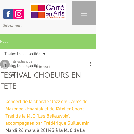
Suivez nous :
Post
Toutes les actualités
direction356
Toutes les actualités
Mar 11, 2019
2 min read
FESTIVAL CHOEURS EN
agenda
FETE
Concert de la chorale "Jazz oh! Carré" de 
Maxence Urbaniak et de l'Atelier Chant 
Trad de la MJC "Les Bellalavoix", 
accompagnés par Frédérique Guillaumin
Mardi 26 mars à 20H45 à la MJC de La 