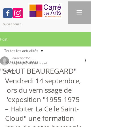
Suivez nous :
Post
Toutes les actualités
direction356
Toutes les actualités
Sep 24, 2018
1 min read
"SALUT BEAUREGARD"
agenda
Vendredi 14 septembre, 
lors du vernissage de 
l'exposition "1955-1975 
– Habiter La Celle Saint-
Cloud" une formation 