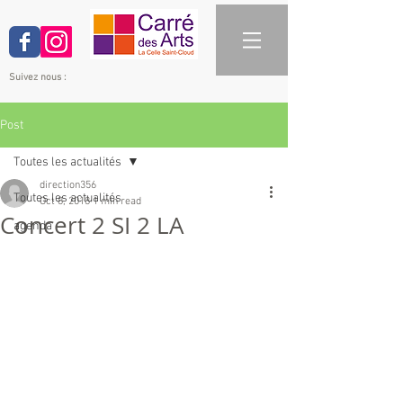
Suivez nous :
Post
Toutes les actualités
direction356
Toutes les actualités
Oct 8, 2018
1 min read
Concert 2 SI 2 LA
agenda