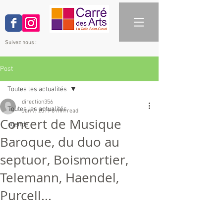
Suivez nous :
Post
Toutes les actualités
direction356
Toutes les actualités
Jan 7, 2019
0 min read
Concert de Musique
agenda
Baroque, du duo au
septuor, Boismortier,
Telemann, Haendel,
Purcell...